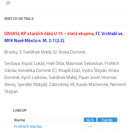
@
Dokumenty
Aktuality
MATCH DETAILS
A tým
DAHASL KP starších žáků U 15 – zlatá skupina,
FC Vrchlabí vs.
Zápasy MA 2026/27
MFK Nové Město n. M. 2:7 (2:2).
Hráči
Branky: 3. Svědínek Matěj 32. Kroka Dominik.
Realizační tým
Sestava: Kopáč Lukáš, Hakl Olda, Mavroian Sebastian, Fröhlich
Historie
Václav, Kondělka Dominik (C), Knapík Eliáš, Vydra Štěpán, Kroka
Zápasy 2025/26
Dominik, Kynčl Ladislav, Svědínek Matěj, Pauer Josef, Hromas
Alexej, Spindler Matyáš, Zábrodský Vít, Kaván Mackenzie, Nemesh
Zápasy 2024/25
Stepan.
2023/24
2022/23
LINEUP
2021/22
Name
GLS
Cards
2020/21
Fröhlich
Václav
—