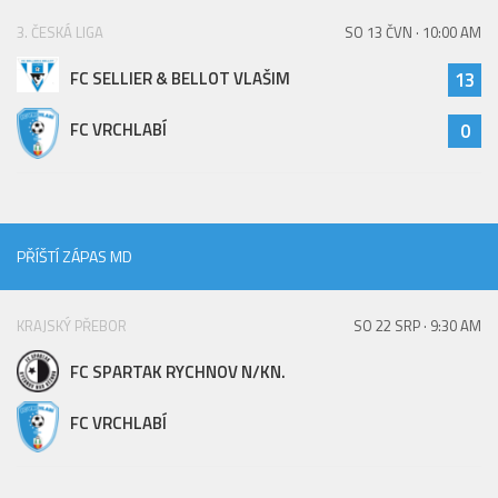
3. ČESKÁ LIGA
SO 13 ČVN · 10:00 AM
FC SELLIER & BELLOT VLAŠIM
13
FC VRCHLABÍ
0
PŘÍŠTÍ ZÁPAS MD
KRAJSKÝ PŘEBOR
SO 22 SRP · 9:30 AM
FC SPARTAK RYCHNOV N/KN.
FC VRCHLABÍ