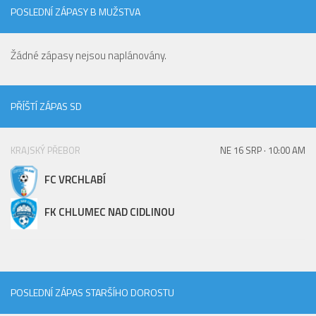
St. přípravka
POSLEDNÍ ZÁPASY B MUŽSTVA
Hráči
Žádné zápasy nejsou naplánovány.
Rozpis zápasů
Realizační tým
Mladší přípravka
PŘÍŠTÍ ZÁPAS SD
Zápasy
KRAJSKÝ PŘEBOR
NE 16 SRP · 10:00 AM
Realizační tým
Fotbalová školka
FC VRCHLABÍ
Kontakty
FK CHLUMEC NAD CIDLINOU
Vzkazy
Bazárek
POSLEDNÍ ZÁPAS STARŠÍHO DOROSTU