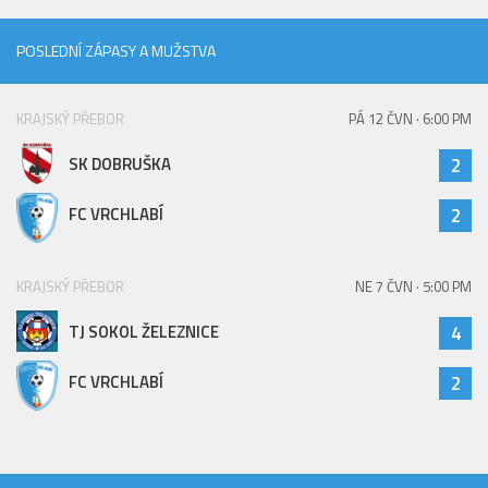
Hráči
POSLEDNÍ ZÁPASY A MUŽSTVA
Realizační tým
Zápasy
KRAJSKÝ PŘEBOR
PÁ 12 ČVN · 6:00 PM
St. žáci
SK DOBRUŠKA
2
Zápasy SŽ 2025/26
Hráči
FC VRCHLABÍ
2
Realizační tým
Zápasy
KRAJSKÝ PŘEBOR
NE 7 ČVN · 5:00 PM
Ml. žáci
TJ SOKOL ŽELEZNICE
4
Hráči
FC VRCHLABÍ
2
Realizační tým
Zápasy
Výsledky