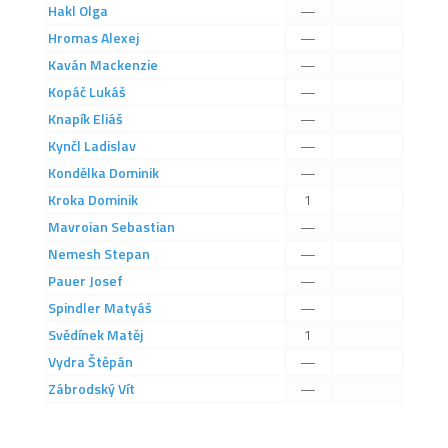
Hakl
Olga
—
2019/20
Hromas
Alexej
—
2018/19
Kaván
Mackenzie
—
2017/18
Kopáč
Lukáš
—
2014/15
Knapík
Eliáš
—
2015/16
Kynčl
Ladislav
—
Kondělka
Dominik
—
2016/17
Kroka
Dominik
1
Vzkazy
Mavroian
Sebastian
—
B tým
Nemesh
Stepan
—
Zápasy MB 2026/27
Pauer
Josef
—
Spindler
Matyáš
—
Hráči
Svědínek
Matěj
1
Realizační tým
Vydra
Štěpán
—
Historie MB
Zábrodský
Vít
—
Zápasy MB 2025/26
Zápasy MB 2024/25