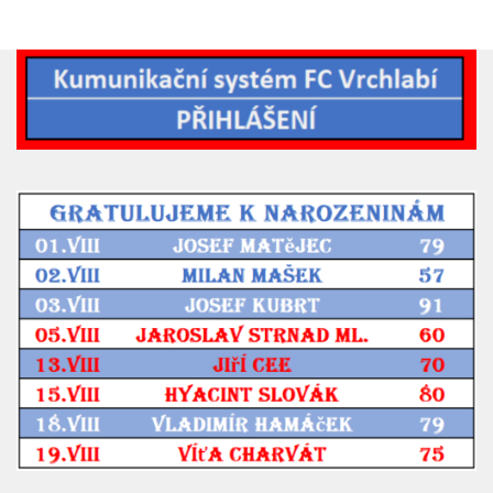
2023/24
2022/23
2020/21
2019/20
2018/19
Tabulka
St. dorost
Zápasy SD 2026/27
Hráči
Realizační tým
Zápasy
Ml. dorost
Zápasy MD