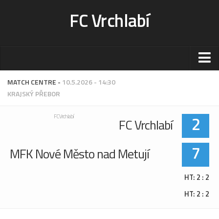
FC Vrchlabí
Stadion
MATCH CENTRE -
10.5.2026 - 14:30
KRAJSKÝ PŘEBOR
Sportoviště
Kontakt-rezervace
2
FC Vrchlabí
FC Vrchlabí
Ceník
Fotogalerie
7
MFK Nové Město nad Metují
Klub
HT: 2 : 2
Kontakt
HT: 2 : 2
Vedení
Historie