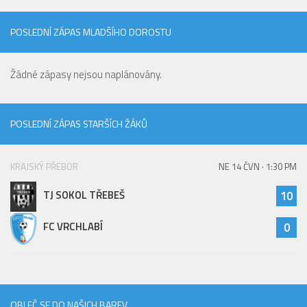
POSLEDNÍ ZÁPAS MLADŠÍHO DOROSTU
Žádné zápasy nejsou naplánovány.
POSLEDNÍ ZÁPAS STARŠÍCH ŽÁKŮ
KRAJSKÝ PŘEBOR
NE 14 ČVN · 1:30 PM
TJ SOKOL TŘEBEŠ
10
FC VRCHLABÍ
0
OBLEČ SE DO NAŠICH BAREV