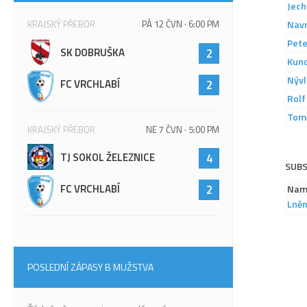
Jech
KRAJSKÝ PŘEBOR
PÁ 12 ČVN · 6:00 PM
Navr
Pete
SK DOBRUŠKA
2
Kun
Nývl
FC VRCHLABÍ
2
Rolf
Tomč
KRAJSKÝ PŘEBOR
NE 7 ČVN · 5:00 PM
TJ SOKOL ŽELEZNICE
4
SUB
FC VRCHLABÍ
2
Nam
Lněn
POSLEDNÍ ZÁPASY B MUŽSTVA