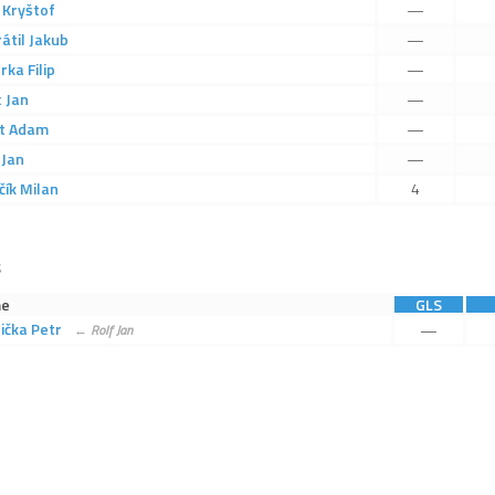
Kryštof
—
átil
Jakub
—
rka
Filip
—
c
Jan
—
t
Adam
—
Jan
—
ík
Milan
4
S
e
GLS
ička
Petr
—
←
Rolf
Jan