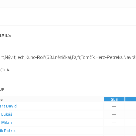
TAILS
rt,Nývlt,Jech,Kunc-Rolf(63.Lněnička),Fajfr,Tomčík,Herz-Petreka,Navrát
čík 4
UP
e
GLS
ert
David
—
r
Lukáš
—
z
Milan
—
ík
Patrik
—