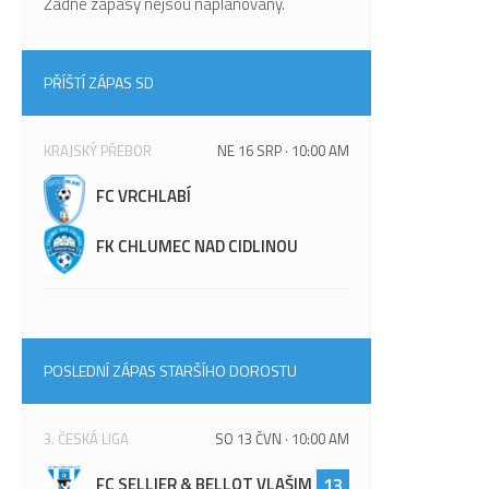
Žádné zápasy nejsou naplánovány.
PŘÍŠTÍ ZÁPAS SD
KRAJSKÝ PŘEBOR
NE 16 SRP · 10:00 AM
FC VRCHLABÍ
FK CHLUMEC NAD CIDLINOU
POSLEDNÍ ZÁPAS STARŠÍHO DOROSTU
3. ČESKÁ LIGA
SO 13 ČVN · 10:00 AM
FC SELLIER & BELLOT VLAŠIM
13