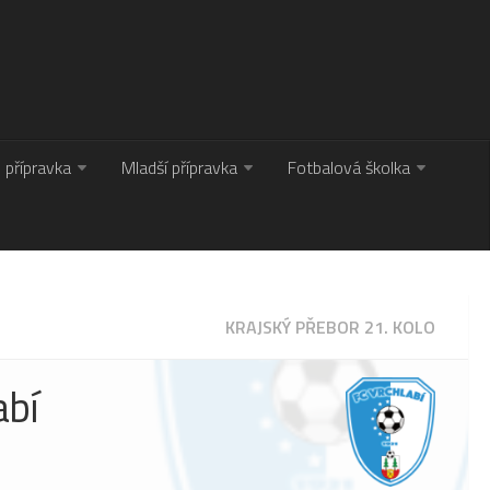
. přípravka
Mladší přípravka
Fotbalová školka
KRAJSKÝ PŘEBOR 21. KOLO
abí