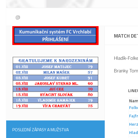
@
MATCH DE
Hladík-Folke
Branky Tom
LINE
Nam
Folk
Fajf
Her
POSLEDNÍ ZÁPASY A MUŽSTVA
Hlad