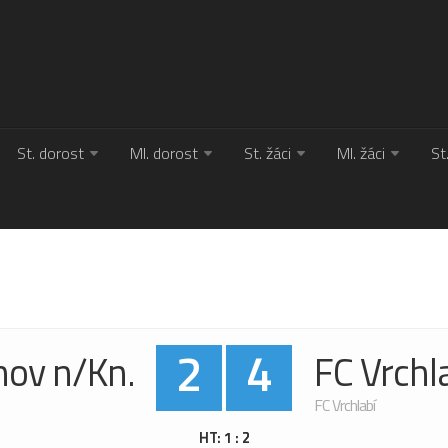
St. dorost
Ml. dorost
St. žáci
Ml. žáci
St
2
4
nov n/Kn.
FC Vrchl
FC Vrchlabí
HT: 1 : 2
HT: 1 : 2