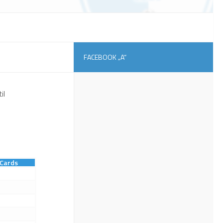
FACEBOOK „A“
il
Cards