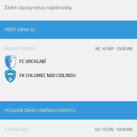
St. přípravka
Žádné zápasy nejsou naplánovány.
Hráči
Rozpis zápasů
PŘÍŠTÍ ZÁPAS SD
Realizační tým
Mladší přípravka
KRAJSKÝ PŘEBOR
NE 16 SRP · 10:00 AM
Zápasy
FC VRCHLABÍ
Realizační tým
FK CHLUMEC NAD CIDLINOU
Fotbalová školka
Kontakty
Vzkazy
Bazárek
POSLEDNÍ ZÁPAS STARŠÍHO DOROSTU
3. ČESKÁ LIGA
SO 13 ČVN · 10:00 AM