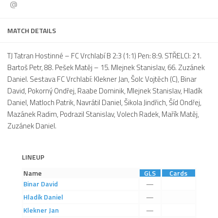
@
Dokumenty
Aktuality
MATCH DETAILS
A tým
TJ Tatran Hostinné – FC Vrchlabí B 2:3 (1:1) Pen: 8:9.
STŘELCI:
21.
Zápasy MA 2026/27
Bartoš Petr, 88. Pešek Matěj – 15. Mlejnek Stanislav, 66. Zuzánek
Daniel. Sestava FC Vrchlabí: Klekner Jan, Šolc Vojtěch (C), Binar
Hráči
David, Pokorný Ondřej, Raabe Dominik, Mlejnek Stanislav, Hladík
Realizační tým
Daniel, Matloch Patrik, Navrátil Daniel, Šikola Jindřich, Šíd Ondřej,
Historie
Mazánek Radim, Podrazil Stanislav, Volech Radek, Mařík Matěj,
Zuzánek Daniel.
Zápasy 2025/26
Zápasy 2024/25
LINEUP
2023/24
Name
GLS
Cards
2022/23
Binar
David
—
2021/22
Hladík
Daniel
—
2020/21
Klekner
Jan
—