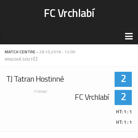
FC Vrchlabí
Stadion
MATCH CENTRE -
28.10.2018 - 12:00
KRAJSKÁ SOUTĚŽ
Sportoviště
Kontakt-rezervace
2
TJ Tatran Hostinné
Ceník
Fotogalerie
2
FC Vrchlabí
FC Vrchlabí
Klub
HT: 1 : 1
Kontakt
HT: 1 : 1
Vedení
Historie