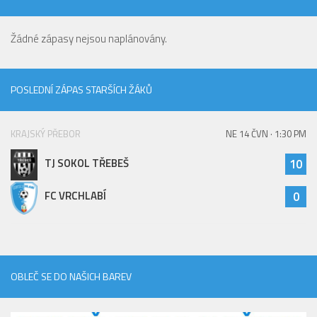
Žádné zápasy nejsou naplánovány.
POSLEDNÍ ZÁPAS STARŠÍCH ŽÁKŮ
KRAJSKÝ PŘEBOR
NE 14 ČVN · 1:30 PM
TJ SOKOL TŘEBEŠ
10
FC VRCHLABÍ
0
OBLEČ SE DO NAŠICH BAREV