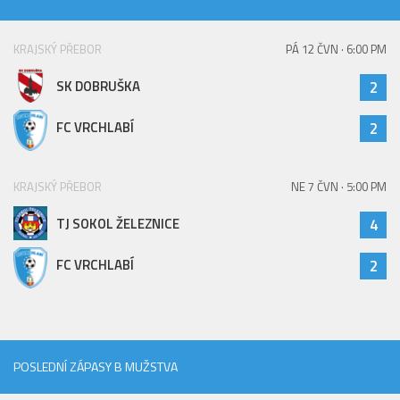
Hráči
Realizační tým
KRAJSKÝ PŘEBOR
PÁ 12 ČVN · 6:00 PM
Zápasy
SK DOBRUŠKA
2
St. žáci
FC VRCHLABÍ
2
Zápasy SŽ 2025/26
Hráči
KRAJSKÝ PŘEBOR
NE 7 ČVN · 5:00 PM
Realizační tým
TJ SOKOL ŽELEZNICE
4
Zápasy
Ml. žáci
FC VRCHLABÍ
2
Hráči
Realizační tým
Zápasy
POSLEDNÍ ZÁPASY B MUŽSTVA
Výsledky