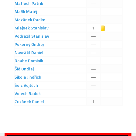
Matloch
Patrik
—
2019/20
Mařík
Matěj
—
2018/19
Mazánek
Radim
—
2017/18
Mlejnek
Stanislav
Žlutá karta
1
2014/15
Podrazil
Stanislav
—
2015/16
Pokorný
Ondřej
—
Navrátil
Daniel
—
2016/17
Raabe
Dominik
—
Vzkazy
Šíd
Ondřej
—
B tým
Šikola
Jindřich
—
Zápasy MB 2026/27
Šolc
Vojtěch
—
Volech
Radek
—
Hráči
Zuzánek
Daniel
1
Realizační tým
Historie MB
Zápasy MB 2025/26
Zápasy MB 2024/25