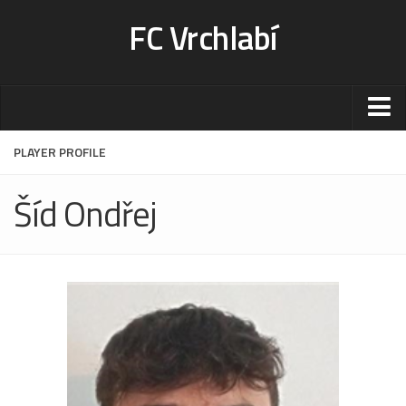
FC Vrchlabí
Stadion
PLAYER PROFILE
Sportoviště
Šíd Ondřej
Kontakt-rezervace
Ceník
Fotogalerie
Klub
Kontakt
Vedení
Historie