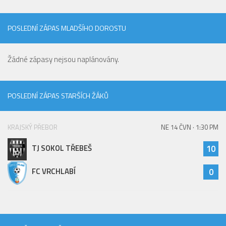
POSLEDNÍ ZÁPAS MLADŠÍHO DOROSTU
Žádné zápasy nejsou naplánovány.
POSLEDNÍ ZÁPAS STARŠÍCH ŽÁKŮ
KRAJSKÝ PŘEBOR
NE 14 ČVN · 1:30 PM
TJ SOKOL TŘEBEŠ
10
FC VRCHLABÍ
0