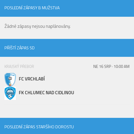
St. přípravka
POSLEDNÍ ZÁPASY B MUŽSTVA
Hráči
Rozpis zápasů
Žádné zápasy nejsou naplánovány.
Realizační tým
Mladší přípravka
PŘÍŠTÍ ZÁPAS SD
Zápasy
Realizační tým
KRAJSKÝ PŘEBOR
NE 16 SRP · 10:00 AM
Fotbalová školka
FC VRCHLABÍ
Kontakty
FK CHLUMEC NAD CIDLINOU
Vzkazy
Bazárek
POSLEDNÍ ZÁPAS STARŠÍHO DOROSTU