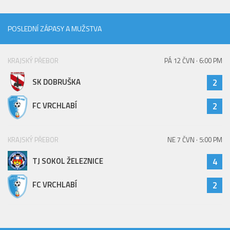
Hráči
Realizační tým
POSLEDNÍ ZÁPASY A MUŽSTVA
Zápasy
KRAJSKÝ PŘEBOR
PÁ 12 ČVN · 6:00 PM
St. žáci
Zápasy SŽ 2025/26
SK DOBRUŠKA
2
Hráči
FC VRCHLABÍ
2
Realizační tým
Zápasy
KRAJSKÝ PŘEBOR
NE 7 ČVN · 5:00 PM
Ml. žáci
TJ SOKOL ŽELEZNICE
4
Hráči
FC VRCHLABÍ
2
Realizační tým
Zápasy
Výsledky