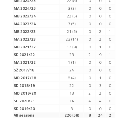
MB 2024/25
22
(8)
0
0
0
2019/20
MA 2024/25
3
(3)
0
0
0
2018/19
MB 2023/24
22
(5)
0
0
0
2017/18
MA 2023/24
7
(5)
0
0
0
MB 2022/23
21
(5)
0
2
1
2014/15
MA 2022/23
23
(14)
0
2
0
2015/16
MB 2021/22
12
(9)
0
1
0
2016/17
SD 2021/22
23
2
9
1
Vzkazy
MA 2021/22
1
(1)
0
0
0
B tým
SŽ 2017/18
24
0
0
0
MD 2017/18
8
(4)
0
1
0
Zápasy MB 2026/27
SD 2018/19
22
0
3
0
Hráči
MD 2019/20
13
2
2
0
Realizační tým
SD 2020/21
14
4
4
0
Historie MB
SD 2019/20
3
0
0
0
All seasons
226
(58)
8
24
2
Zápasy MB 2025/26
Zápasy MB 2024/25