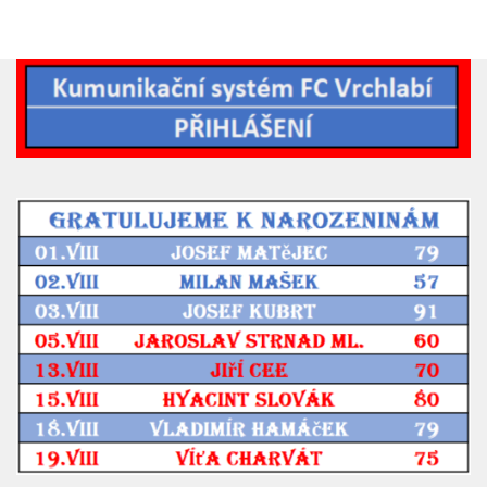
2023/24
2022/23
2020/21
2019/20
2018/19
Tabulka
St. dorost
Zápasy SD 2026/27
Hráči
Realizační tým
Zápasy
Ml. dorost
Zápasy MD