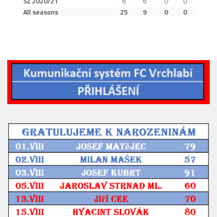
SŽ 2020/21
6
6
0
0
2019/20
All seasons
25
9
0
0
2018/19
2017/18
2014/15
2015/16
2016/17
Vzkazy
B tým
Zápasy MB 2026/27
Hráči
Realizační tým
Historie MB
Zápasy MB 2025/26
Zápasy MB 2024/25