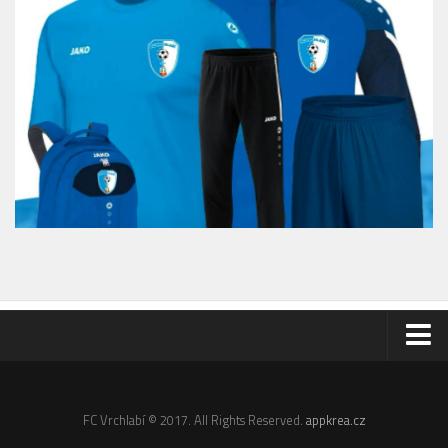
Odkazy
Email
FC Vrchlabí © 2017. All Rights Reserved.
appkrea.cz