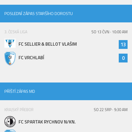
St. přípravka
POSLEDNÍ ZÁPAS STARŠÍHO DOROSTU
Hráči
Rozpis zápasů
3. ČESKÁ LIGA
SO 13 ČVN · 10:00 AM
Realizační tým
FC SELLIER & BELLOT VLAŠIM
13
Mladší přípravka
Zápasy
FC VRCHLABÍ
0
Realizační tým
Fotbalová školka
Kontakty
PŘÍŠTÍ ZÁPAS MD
Vzkazy
Bazárek
KRAJSKÝ PŘEBOR
SO 22 SRP · 9:30 AM
FC SPARTAK RYCHNOV N/KN.