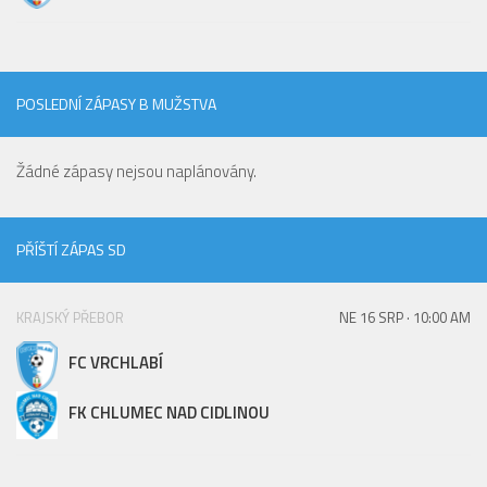
Hráči
Realizační tým
Zápasy
POSLEDNÍ ZÁPASY B MUŽSTVA
St. žáci
Žádné zápasy nejsou naplánovány.
Zápasy SŽ 2025/26
Hráči
Realizační tým
PŘÍŠTÍ ZÁPAS SD
Zápasy
Ml. žáci
KRAJSKÝ PŘEBOR
NE 16 SRP · 10:00 AM
Hráči
FC VRCHLABÍ
Realizační tým
FK CHLUMEC NAD CIDLINOU
Zápasy
Výsledky