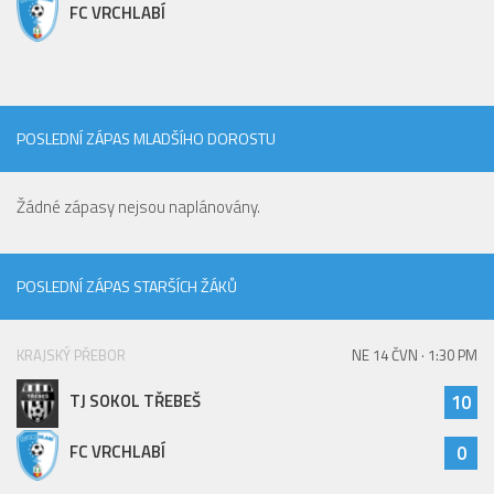
FC VRCHLABÍ
POSLEDNÍ ZÁPAS MLADŠÍHO DOROSTU
Žádné zápasy nejsou naplánovány.
POSLEDNÍ ZÁPAS STARŠÍCH ŽÁKŮ
KRAJSKÝ PŘEBOR
NE 14 ČVN · 1:30 PM
TJ SOKOL TŘEBEŠ
10
FC VRCHLABÍ
0