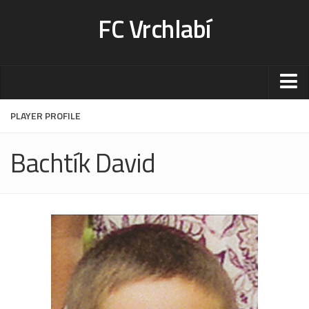
FC Vrchlabí
Stadion
PLAYER PROFILE
Sportoviště
Bachtík David
Kontakt-rezervace
Ceník
Fotogalerie
Klub
Kontakt
Vedení
Historie