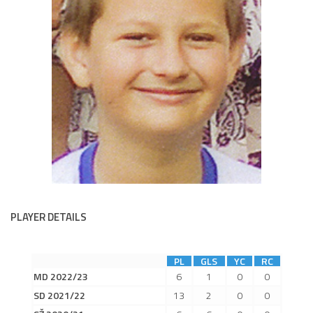
Dokumenty
Aktuality
A tým
Zápasy MA 2026/27
Hráči
Realizační tým
Historie
Zápasy 2025/26
Zápasy 2024/25
PLAYER DETAILS
2023/24
2022/23
PL
GLS
YC
RC
2021/22
MD 2022/23
6
1
0
0
SD 2021/22
13
2
0
0
2020/21