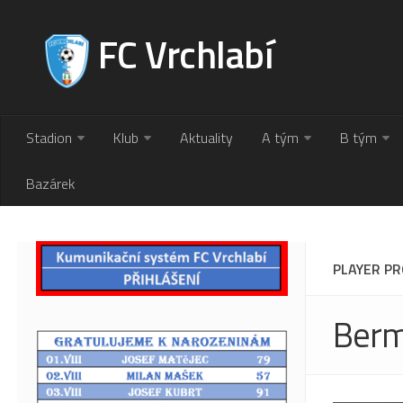
FC Vrchlabí
Stadion
Klub
Aktuality
A tým
B tým
Bazárek
PLAYER PR
Berm