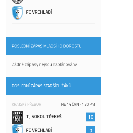
FC VRCHLABÍ
POSLEDNÍ ZÁPAS MLADŠÍHO DOROSTU
Žádné zápasy nejsou naplánovány.
POSLEDNÍ ZÁPAS STARŠÍCH ŽÁKŮ
KRAJSKÝ PŘEBOR
NE 14 ČVN · 1:30 PM
TJ SOKOL TŘEBEŠ
10
FC VRCHLABÍ
0