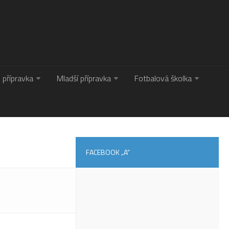
. přípravka
Mladší přípravka
Fotbalová školka
FACEBOOK „A“