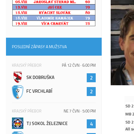
POSLEDNÍ ZÁPASY A MUŽSTVA
KRAJSKÝ PŘEBOR
PÁ 12 ČVN · 6:00 PM
SK DOBRUŠKA
2
FC VRCHLABÍ
2
SD 
KRAJSKÝ PŘEBOR
NE 7 ČVN · 5:00 PM
MB 
SD 
TJ SOKOL ŽELEZNICE
4
All 