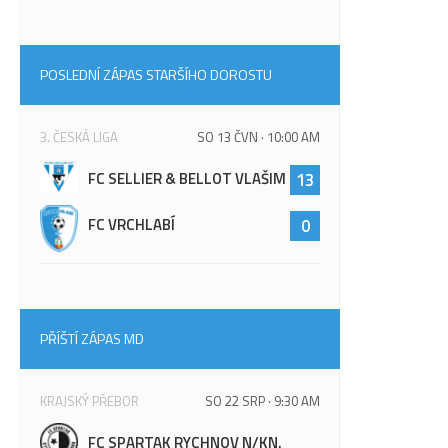
POSLEDNÍ ZÁPAS STARŠÍHO DOROSTU
3. ČESKÁ LIGA
SO 13 ČVN · 10:00 AM
FC SELLIER & BELLOT VLAŠIM
13
FC VRCHLABÍ
0
PŘÍŠTÍ ZÁPAS MD
KRAJSKÝ PŘEBOR
SO 22 SRP · 9:30 AM
FC SPARTAK RYCHNOV N/KN.