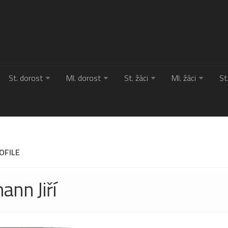
St. dorost
Ml. dorost
St. žáci
Ml. žáci
St
OFILE
ann Jiří