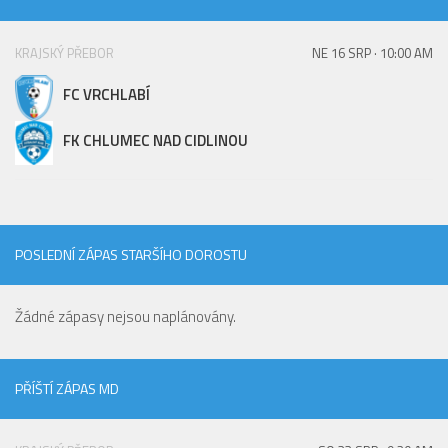
St. přípravka
Hráči
KRAJSKÝ PŘEBOR
NE 16 SRP · 10:00 AM
Rozpis zápasů
FC VRCHLABÍ
Realizační tým
FK CHLUMEC NAD CIDLINOU
Mladší přípravka
Zápasy
Realizační tým
Fotbalová školka
POSLEDNÍ ZÁPAS STARŠÍHO DOROSTU
Kontakty
Žádné zápasy nejsou naplánovány.
Vzkazy
Bazárek
PŘÍŠTÍ ZÁPAS MD