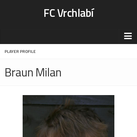
FC Vrchlabí
Stadion
PLAYER PROFILE
Sportoviště
Braun Milan
Kontakt-rezervace
Ceník
Fotogalerie
Klub
Kontakt
Vedení
Historie