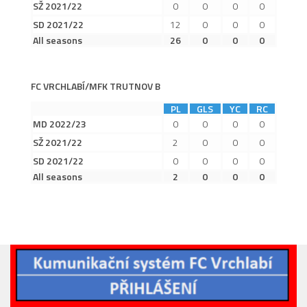
SŽ 2021/22
0
0
0
0
2019/20
SD 2021/22
12
0
0
0
2018/19
All seasons
26
0
0
0
2017/18
2014/15
FC VRCHLABÍ/MFK TRUTNOV B
2015/16
PL
GLS
YC
RC
2016/17
MD 2022/23
0
0
0
0
SŽ 2021/22
2
0
0
0
Vzkazy
SD 2021/22
0
0
0
0
B tým
All seasons
2
0
0
0
Zápasy MB 2026/27
Hráči
Realizační tým
Historie MB
Zápasy MB 2025/26
Zápasy MB 2024/25