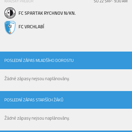
KRAJSKÝ PŘEBOR
SO 22 SRP · 9:30 AM
FC SPARTAK RYCHNOV N/KN.
FC VRCHLABÍ
POSLEDNÍ ZÁPAS MLADŠÍHO DOROSTU
Žádné zápasy nejsou naplánovány.
POSLEDNÍ ZÁPAS STARŠÍCH ŽÁKŮ
Žádné zápasy nejsou naplánovány.