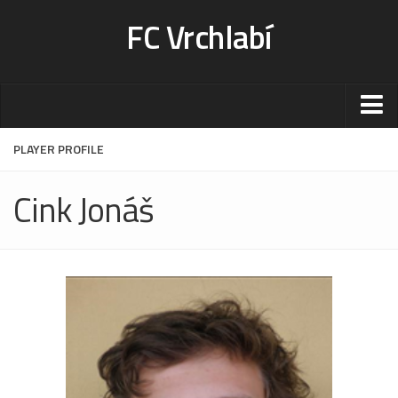
FC Vrchlabí
Stadion
PLAYER PROFILE
Sportoviště
Cink Jonáš
Kontakt-rezervace
Ceník
Fotogalerie
Klub
Kontakt
Vedení
Historie