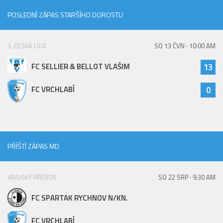
POSLEDNÍ ZÁPAS STARŠÍHO DOROSTU
3. ČESKÁ LIGA
SO 13 ČVN · 10:00 AM
FC SELLIER & BELLOT VLAŠIM
13
FC VRCHLABÍ
0
PŘÍŠTÍ ZÁPAS MD
KRAJSKÝ PŘEBOR
SO 22 SRP · 9:30 AM
FC SPARTAK RYCHNOV N/KN.
FC VRCHLABÍ