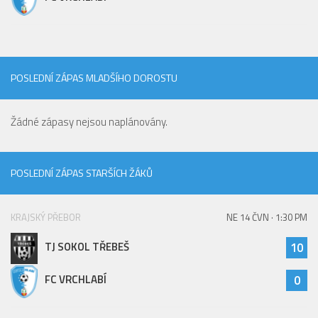
POSLEDNÍ ZÁPAS MLADŠÍHO DOROSTU
Žádné zápasy nejsou naplánovány.
POSLEDNÍ ZÁPAS STARŠÍCH ŽÁKŮ
KRAJSKÝ PŘEBOR
NE 14 ČVN · 1:30 PM
TJ SOKOL TŘEBEŠ
10
FC VRCHLABÍ
0