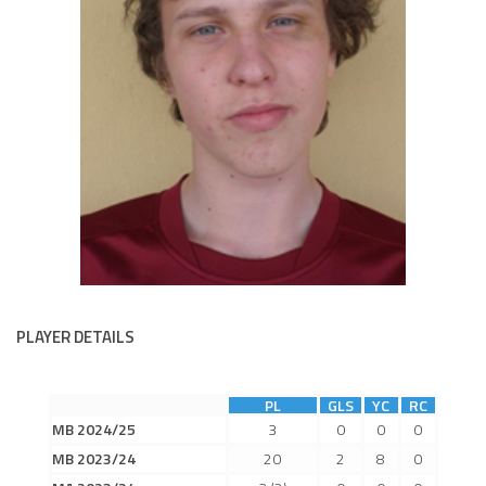
Dokumenty
Aktuality
A tým
Zápasy MA 2026/27
Hráči
Realizační tým
Historie
Zápasy 2025/26
Zápasy 2024/25
PLAYER DETAILS
2023/24
2022/23
PL
GLS
YC
RC
2021/22
MB 2024/25
3
0
0
0
MB 2023/24
20
2
8
0
2020/21