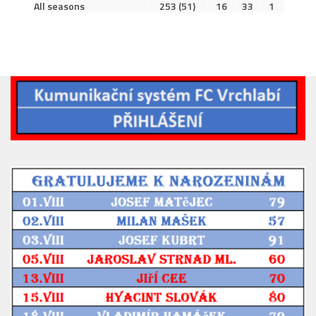
All seasons
253
(51)
16
33
1
2023/24
2022/23
2020/21
2019/20
2018/19
Tabulka
St. dorost
Zápasy SD 2026/27
Hráči
Realizační tým
Zápasy
Ml. dorost
Zápasy MD