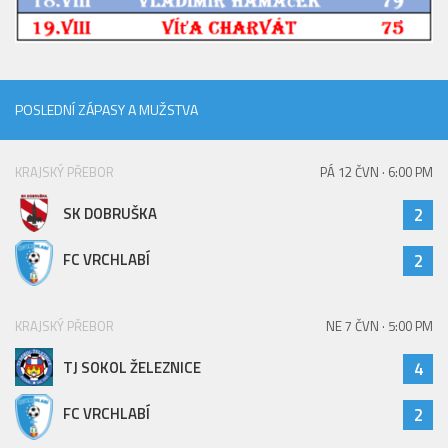
Hráči
Realizační tým
Zápasy
POSLEDNÍ ZÁPASY A MUŽSTVA
St. žáci
Zápasy SŽ 2025/26
KRAJSKÝ PŘEBOR
PÁ 12 ČVN · 6:00 PM
Hráči
SK DOBRUŠKA
2
Realizační tým
Zápasy
FC VRCHLABÍ
2
Ml. žáci
KRAJSKÝ PŘEBOR
NE 7 ČVN · 5:00 PM
Hráči
Realizační tým
TJ SOKOL ŽELEZNICE
4
Zápasy
FC VRCHLABÍ
2
Výsledky