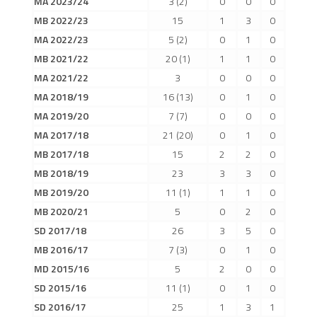
MA 2023/24
3
(2)
0
0
0
2019/20
MB 2022/23
15
1
3
0
2018/19
MA 2022/23
5
(2)
0
1
0
2017/18
MB 2021/22
20
(1)
1
1
0
MA 2021/22
3
0
0
0
2014/15
MA 2018/19
16
(13)
0
1
0
2015/16
MA 2019/20
7
(7)
0
0
0
2016/17
MA 2017/18
21
(20)
0
1
0
Vzkazy
MB 2017/18
15
2
2
0
B tým
MB 2018/19
23
3
3
0
MB 2019/20
11
(1)
1
1
0
Zápasy MB 2026/27
MB 2020/21
5
0
2
0
Hráči
SD 2017/18
26
3
5
0
Realizační tým
MB 2016/17
7
(3)
0
1
0
Historie MB
MD 2015/16
5
2
0
0
SD 2015/16
11
(1)
0
1
0
Zápasy MB 2025/26
SD 2016/17
25
1
3
1
Zápasy MB 2024/25