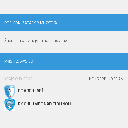
St. přípravka
Hráči
POSLEDNÍ ZÁPASY B MUŽSTVA
Rozpis zápasů
Realizační tým
Žádné zápasy nejsou naplánovány.
Mladší přípravka
Zápasy
PŘÍŠTÍ ZÁPAS SD
Realizační tým
Fotbalová školka
KRAJSKÝ PŘEBOR
NE 16 SRP · 10:00 AM
Kontakty
FC VRCHLABÍ
Vzkazy
Bazárek
FK CHLUMEC NAD CIDLINOU