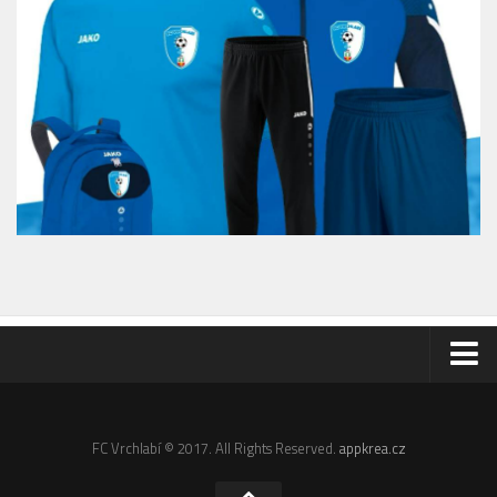
Odkazy
Email
FC Vrchlabí © 2017. All Rights Reserved.
appkrea.cz
Administrace