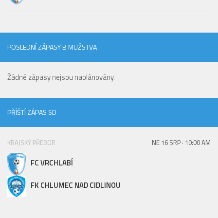
St. přípravka
Hráči
Rozpis zápasů
POSLEDNÍ ZÁPASY B MUŽSTVA
Realizační tým
Mladší přípravka
Žádné zápasy nejsou naplánovány.
Zápasy
Realizační tým
PŘÍŠTÍ ZÁPAS SD
Fotbalová školka
Kontakty
KRAJSKÝ PŘEBOR
NE 16 SRP · 10:00 AM
Vzkazy
FC VRCHLABÍ
Bazárek
FK CHLUMEC NAD CIDLINOU