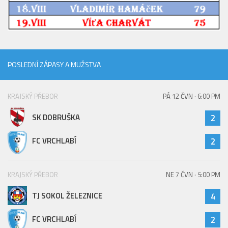
Hráči
Realizační tým
Zápasy
St. žáci
POSLEDNÍ ZÁPASY A MUŽSTVA
Zápasy SŽ 2025/26
KRAJSKÝ PŘEBOR
PÁ 12 ČVN · 6:00 PM
Hráči
Realizační tým
SK DOBRUŠKA
2
Zápasy
FC VRCHLABÍ
2
Ml. žáci
Hráči
KRAJSKÝ PŘEBOR
NE 7 ČVN · 5:00 PM
Realizační tým
TJ SOKOL ŽELEZNICE
4
Zápasy
Výsledky
FC VRCHLABÍ
2