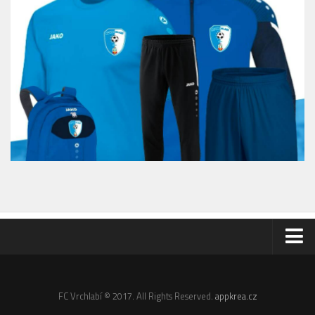
Odkazy
Email
FC Vrchlabí © 2017. All Rights Reserved.
appkrea.cz