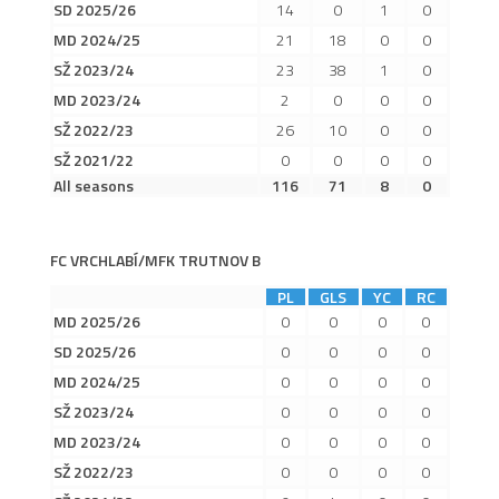
SD 2025/26
14
0
1
0
2019/20
MD 2024/25
21
18
0
0
2018/19
SŽ 2023/24
23
38
1
0
2017/18
MD 2023/24
2
0
0
0
2014/15
SŽ 2022/23
26
10
0
0
SŽ 2021/22
0
0
0
0
2015/16
All seasons
116
71
8
0
2016/17
Vzkazy
FC VRCHLABÍ/MFK TRUTNOV B
B tým
PL
GLS
YC
RC
Zápasy MB 2026/27
MD 2025/26
0
0
0
0
Hráči
SD 2025/26
0
0
0
0
MD 2024/25
0
0
0
0
Realizační tým
SŽ 2023/24
0
0
0
0
Historie MB
MD 2023/24
0
0
0
0
Zápasy MB 2025/26
SŽ 2022/23
0
0
0
0
Zápasy MB 2024/25