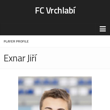
FC Vrchlabí
Stadion
PLAYER PROFILE
Sportoviště
Exnar Jiří
Kontakt-rezervace
Ceník
Fotogalerie
Klub
Kontakt
Vedení
Historie