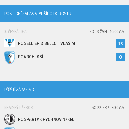
POSLEDNÍ ZÁPAS STARŠÍHO DOROSTU
3. ČESKÁ LIGA
SO 13 ČVN · 10:00 AM
FC SELLIER & BELLOT VLAŠIM
13
FC VRCHLABÍ
0
PŘÍŠTÍ ZÁPAS MD
KRAJSKÝ PŘEBOR
SO 22 SRP · 9:30 AM
FC SPARTAK RYCHNOV N/KN.