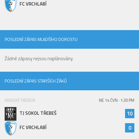
FC VRCHLABÍ
POSLEDNÍ ZÁPAS MLADŠÍHO DOROSTU
Žádné zápasy nejsou naplánovány.
POSLEDNÍ ZÁPAS STARŠÍCH ŽÁKŮ
KRAJSKÝ PŘEBOR
NE 14 ČVN · 1:30 PM
TJ SOKOL TŘEBEŠ
10
FC VRCHLABÍ
0