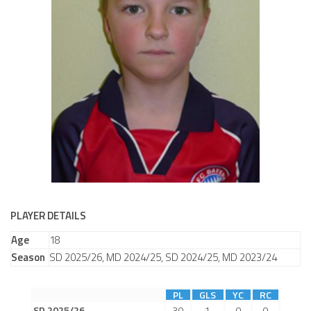
Dokumenty
Aktuality
A tým
Zápasy MA 2026/27
Hráči
Realizační tým
Historie
Zápasy 2025/26
Zápasy 2024/25
PLAYER DETAILS
2023/24
Age
18
2022/23
Season
SD 2025/26, MD 2024/25, SD 2024/25, MD 2023/24
2021/22
PL
GLS
YC
RC
2020/21
SD 2025/26
30
1
0
0