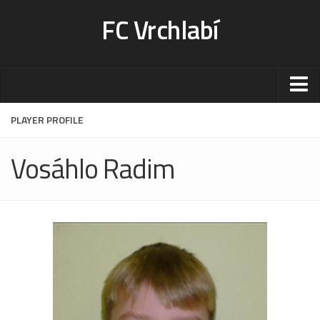
FC Vrchlabí
Stadion
PLAYER PROFILE
Sportoviště
Vosáhlo Radim
Kontakt-rezervace
Ceník
Fotogalerie
Klub
Kontakt
Vedení
Historie