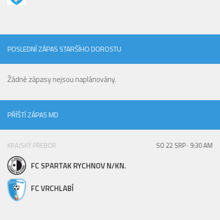
St. přípravka
Hráči
Rozpis zápasů
POSLEDNÍ ZÁPAS STARŠÍHO DOROSTU
Realizační tým
Mladší přípravka
Žádné zápasy nejsou naplánovány.
Zápasy
Realizační tým
PŘÍŠTÍ ZÁPAS MD
Fotbalová školka
Kontakty
KRAJSKÝ PŘEBOR
SO 22 SRP · 9:30 AM
Vzkazy
FC SPARTAK RYCHNOV N/KN.
Bazárek
FC VRCHLABÍ