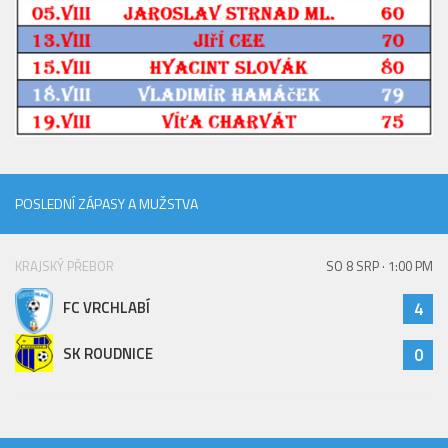
2023/24
2022/23
2020/21
2019/20
2018/19
Tabulka
POSLEDNÍ ZÁPASY A MUŽSTVA
St. dorost
Zápasy SD 2026/27
KRAJSKÝ PŘEBOR
SO 8 SRP · 1:00 PM
Hráči
FC VRCHLABÍ
4
Realizační tým
SK ROUDNICE
0
Zápasy
Ml. dorost
Zápasy MD