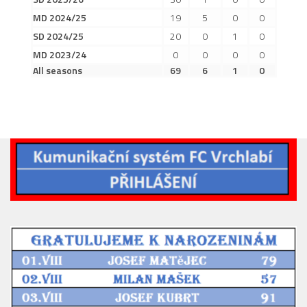
2019/20
MD 2024/25
19
5
0
0
2018/19
SD 2024/25
20
0
1
0
2017/18
MD 2023/24
0
0
0
0
All seasons
69
6
1
0
2014/15
2015/16
2016/17
Vzkazy
B tým
Zápasy MB 2026/27
Hráči
Realizační tým
Historie MB
Zápasy MB 2025/26
Zápasy MB 2024/25