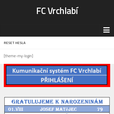
FC Vrchlabí
Stadion
RESET HESLA
Sportoviště
[theme-my-login]
Kontakt-rezervace
Ceník
Fotogalerie
Klub
Kontakt
Vedení
Historie