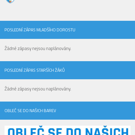
Hráči
Realizační tým
Zápasy
POSLEDNÍ ZÁPAS MLADŠÍHO DOROSTU
St. žáci
Zápasy SŽ 2025/26
Žádné zápasy nejsou naplánovány.
Hráči
Realizační tým
POSLEDNÍ ZÁPAS STARŠÍCH ŽÁKŮ
Zápasy
Ml. žáci
Žádné zápasy nejsou naplánovány.
Hráči
Realizační tým
OBLEČ SE DO NAŠICH BAREV
Zápasy
Výsledky