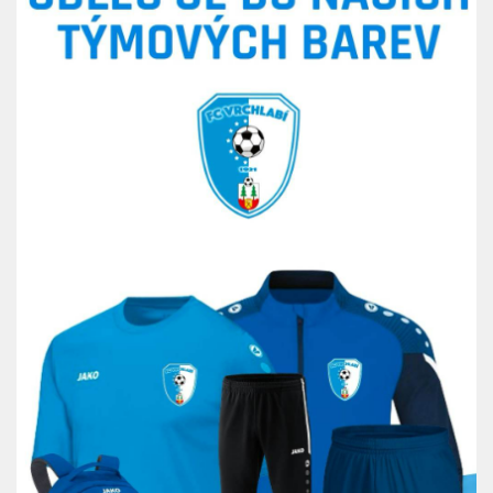
St. přípravka
Hráči
Rozpis zápasů
Realizační tým
Mladší přípravka
Zápasy
Realizační tým
Fotbalová školka
Kontakty
Vzkazy
Bazárek