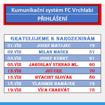
Hráči
Realizační tým
Zápasy
St. žáci
Zápasy SŽ 2025/26
Hráči
Realizační tým
Zápasy
Ml. žáci
Hráči
Realizační tým
Zápasy
Výsledky