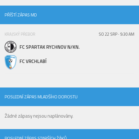
PŘÍŠTÍ ZÁPAS MD
KRAJSKÝ PŘEBOR
SO 22 SRP · 9:30 AM
FC SPARTAK RYCHNOV N/KN.
FC VRCHLABÍ
POSLEDNÍ ZÁPAS MLADŠÍHO DOROSTU
Žádné zápasy nejsou naplánovány.
POSLEDNÍ ZÁPAS STARŠÍCH ŽÁKŮ