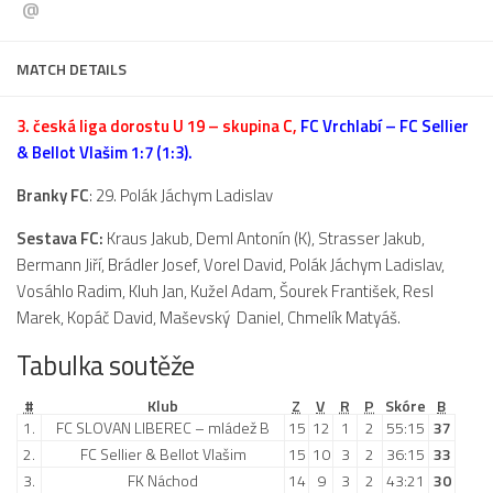
@
Dokumenty
Aktuality
MATCH DETAILS
A tým
3. česká liga dorostu U 19 – skupina C,
FC Vrchlabí – FC Sellier
Zápasy MA 2026/27
& Bellot Vlašim 1:7 (1:3).
Hráči
Branky FC
: 29. Polák Jáchym Ladislav
Realizační tým
Sestava FC:
Kraus Jakub, Deml Antonín (K), Strasser Jakub,
Historie
Bermann Jiří, Brádler Josef, Vorel David, Polák Jáchym Ladislav,
Zápasy 2025/26
Vosáhlo Radim, Kluh Jan, Kužel Adam, Šourek František, Resl
Marek, Kopáč David, Maševský Daniel, Chmelík Matyáš.
Zápasy 2024/25
Tabulka soutěže
2023/24
2022/23
#
Klub
Z
V
R
P
Skóre
B
1.
FC SLOVAN LIBEREC – mládež B
15
12
1
2
55:15
37
2021/22
2.
FC Sellier & Bellot Vlašim
15
10
3
2
36:15
33
2020/21
3.
FK Náchod
14
9
3
2
43:21
30