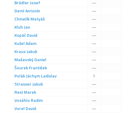
Brádler
Josef
—
2023/24
Deml
Antonín
—
Chmelík
Matyáš
—
2022/23
Kluh
Jan
—
2020/21
Kopáč
David
—
2019/20
Kužel
Adam
—
2018/19
Kraus
Jakub
—
Tabulka
Maševský
Daniel
—
Šourek
František
—
St. dorost
Polák
Jáchym Ladislav
1
Zápasy SD 2026/27
Strasser
Jakub
—
Hráči
Resl
Marek
—
Realizační tým
Vosáhlo
Radim
—
Vorel
David
—
Zápasy
Ml. dorost
Zápasy MD