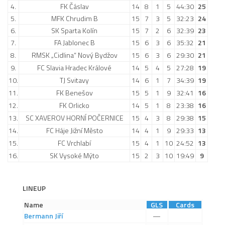
4.
2019/20
FK Čáslav
14
8
1
5
44:30
25
5.
MFK Chrudim B
15
7
3
5
32:23
24
2018/19
6.
SK Sparta Kolín
15
7
2
6
32:39
23
2017/18
7.
FA Jablonec B
15
6
3
6
35:32
21
8.
RMSK „Cidlina“ Nový Bydžov
15
6
3
6
29:30
21
2014/15
9.
FC Slavia Hradec Králové
14
5
4
5
27:28
19
2015/16
10.
TJ Svitavy
14
6
1
7
34:39
19
2016/17
11.
FK Benešov
15
5
1
9
32:41
16
Vzkazy
12.
FK Orlicko
14
5
1
8
23:38
16
13.
SC XAVEROV HORNÍ POČERNICE
15
4
3
8
29:38
15
B tým
14.
FC Háje Jižní Město
14
4
1
9
29:33
13
Zápasy MB 2026/27
15.
FC Vrchlabí
15
4
1
10
24:52
13
16.
SK Vysoké Mýto
15
2
3
10
19:49
9
Hráči
Realizační tým
LINEUP
Historie MB
Name
GLS
Cards
Zápasy MB 2025/26
Bermann
Jiří
—
Zápasy MB 2024/25