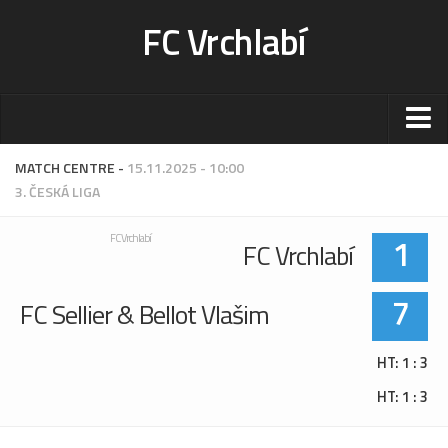
FC Vrchlabí
Stadion
MATCH CENTRE -
15.11.2025 - 10:00
3. ČESKÁ LIGA
Sportoviště
Kontakt-rezervace
1
FC Vrchlabí
FC Vrchlabí
Ceník
Fotogalerie
7
FC Sellier & Bellot Vlašim
Klub
HT: 1 : 3
Kontakt
HT: 1 : 3
Vedení
Historie