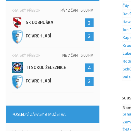
Čáp
KRAJSKÝ PŘEBOR
PÁ 12 ČVN · 6:00 PM
Daví
Haw
SK DOBRUŠKA
2
Jon
FC VRCHLABÍ
2
Kapr
Kra
Luk
KRAJSKÝ PŘEBOR
NE 7 ČVN · 5:00 PM
Rod
TJ SOKOL ŽELEZNICE
4
Schü
Vale
FC VRCHLABÍ
2
SUB
Nam
Srns
POSLEDNÍ ZÁPASY B MUŽSTVA
Zem
Žďár