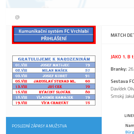
@
MATCH DE
JAKO 1. B t
Branky:
26.
Sestava F
Davídek Oli
Srnský Jaku
LINE
Nam
POSLEDNÍ ZÁPASY A MUŽSTVA
Bürg