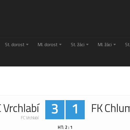
St. dorost
Ml. dorost
St. žáci
Ml. žáci
St
3
1
 Vrchlabí
FK Chlum
FC Vrchlabí
HT: 2 : 1
HT: 2 : 1