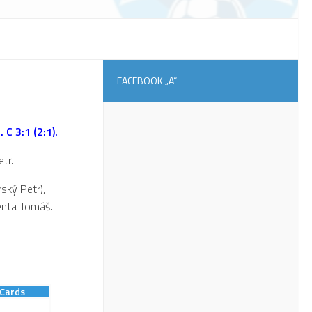
FACEBOOK „A“
 C 3:1 (2:1).
tr.
ský Petr),
lenta Tomáš.
Cards