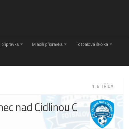
. přípravka
Mladší přípravka
Fotbalová školka
1. B TŘÍDA
ec nad Cidlinou C