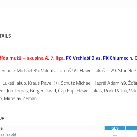
TAILS
řída mužů – skupina A, 7. liga,
FC Vrchlabí B vs. FK Chlumec n. C.
 Schütz Michael 35. Valenta Tomáš 59. Hawel Lukáš – 29. Staněk Pe
C
: Lukeš Jakub, Kraus Pavel (K), Schütz Michael, Kaprál Adam 49. Žďár
ver, Jon Tomáš, Bürger David, Čáp Filip, Hawel Lukáš, Rodr Patrik, Va
b, Miroslav Zeman.
UP
e
GLS
er
David
—