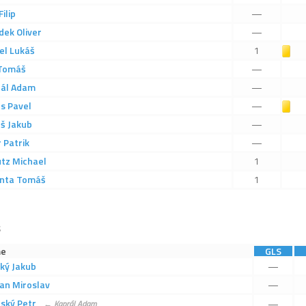
Filip
—
dek
Oliver
—
el
Lukáš
Žlutá karta
1
Tomáš
—
ál
Adam
—
us
Pavel
Žlutá karta
—
eš
Jakub
—
r
Patrik
—
tz
Michael
1
nta
Tomáš
1
S
e
GLS
ký
Jakub
—
an
Miroslav
—
ský
Petr
—
←
Kaprál
Adam