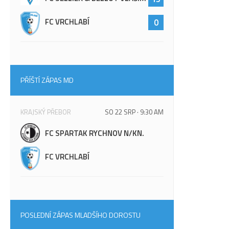
FC VRCHLABÍ
0
PŘÍŠTÍ ZÁPAS MD
KRAJSKÝ PŘEBOR
SO 22 SRP · 9:30 AM
FC SPARTAK RYCHNOV N/KN.
FC VRCHLABÍ
POSLEDNÍ ZÁPAS MLADŠÍHO DOROSTU