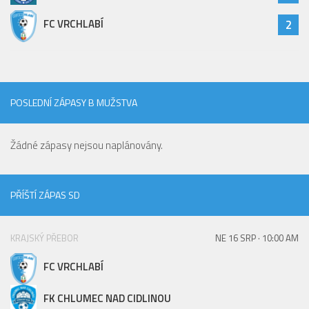
Hráči
FC VRCHLABÍ
2
Realizační tým
Zápasy
St. žáci
POSLEDNÍ ZÁPASY B MUŽSTVA
Zápasy SŽ 2025/26
Hráči
Žádné zápasy nejsou naplánovány.
Realizační tým
Zápasy
PŘÍŠTÍ ZÁPAS SD
Ml. žáci
Hráči
KRAJSKÝ PŘEBOR
NE 16 SRP · 10:00 AM
Realizační tým
FC VRCHLABÍ
Zápasy
Výsledky
FK CHLUMEC NAD CIDLINOU