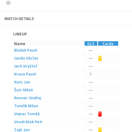
@
Dokumenty
Aktuality
MATCH DETAILS
A tým
LINEUP
Zápasy MA 2026/27
Name
GLS
Cards
Hráči
Blažek
Pavel
—
Realizační tým
Janda
Václav
Žlutá karta
—
Jech
Kryštof
—
Historie
Kraus
Pavel
1
Zápasy 2025/26
Kunc
Jan
—
Zápasy 2024/25
Šulc
Miloš
—
2023/24
Renner
Ondřej
—
Tomčík
Milan
—
2022/23
Vejnar
Tomáš
Červená karta
—
2021/22
Vondráček
Petr
—
2020/21
Zajíc
Jan
Žlutá karta
—