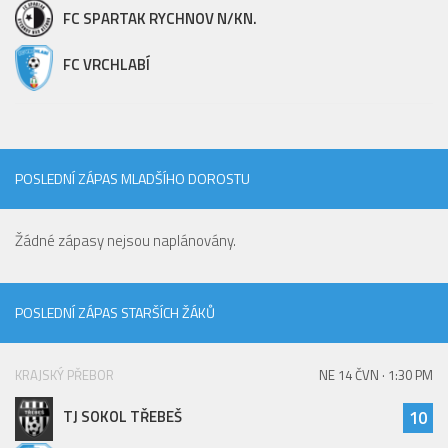
FC SPARTAK RYCHNOV N/KN.
FC VRCHLABÍ
POSLEDNÍ ZÁPAS MLADŠÍHO DOROSTU
Žádné zápasy nejsou naplánovány.
POSLEDNÍ ZÁPAS STARŠÍCH ŽÁKŮ
KRAJSKÝ PŘEBOR
NE 14 ČVN · 1:30 PM
TJ SOKOL TŘEBEŠ
10