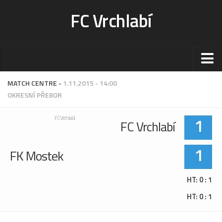
FC Vrchlabí
Stadion
MATCH CENTRE -
1.11.2015 - 14:00
OKRESNÍ PŘEBOR
Sportoviště
Kontakt-rezervace
1
FC Vrchlabí
FC Vrchlabí
Ceník
Fotogalerie
1
FK Mostek
Klub
HT: 0 : 1
Kontakt
HT: 0 : 1
Vedení
Historie