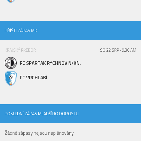
PŘÍŠTÍ ZÁPAS MD
KRAJSKÝ PŘEBOR
SO 22 SRP · 9:30 AM
FC SPARTAK RYCHNOV N/KN.
FC VRCHLABÍ
POSLEDNÍ ZÁPAS MLADŠÍHO DOROSTU
Žádné zápasy nejsou naplánovány.