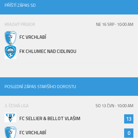
St. přípravka
PŘÍŠTÍ ZÁPAS SD
Hráči
KRAJSKÝ PŘEBOR
NE 16 SRP · 10:00 AM
Rozpis zápasů
Realizační tým
FC VRCHLABÍ
Mladší přípravka
FK CHLUMEC NAD CIDLINOU
Zápasy
Realizační tým
Fotbalová školka
POSLEDNÍ ZÁPAS STARŠÍHO DOROSTU
Kontakty
Vzkazy
3. ČESKÁ LIGA
SO 13 ČVN · 10:00 AM
Bazárek
FC SELLIER & BELLOT VLAŠIM
13
FC VRCHLABÍ
0