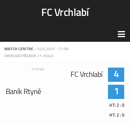
FC Vrchlabí
Stadion
MATCH CENTRE -
10.5.2015 - 17:00
OKRESNÍ PŘEBOR 21. KOLO
Sportoviště
Kontakt-rezervace
4
FC Vrchlabí
FC Vrchlabí
Ceník
Fotogalerie
1
Baník Rtyně
Klub
HT: 2 : 0
Kontakt
HT: 2 : 0
Vedení
Historie