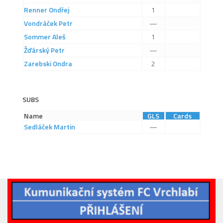
2019/20
Renner
Ondřej
1
2018/19
Vondráček
Petr
—
Sommer
Aleš
1
2017/18
Žďárský
Petr
—
2014/15
Zarebski
Ondra
2
2015/16
2016/17
SUBS
Vzkazy
Name
GLS
Cards
B tým
Sedláček
Martin
—
Zápasy MB 2026/27
Hráči
Realizační tým
Historie MB
Zápasy MB 2025/26
Zápasy MB 2024/25