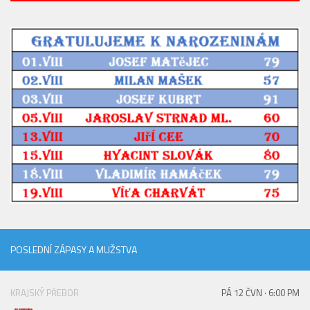
2023/24
2022/23
2020/21
2019/20
2018/19
Tabulka
St. dorost
Zápasy SD 2026/27
Hráči
Realizační tým
POSLEDNÍ ZÁPASY A MUŽSTVA
Zápasy
Ml. dorost
KRAJSKÝ PŘEBOR
PÁ 12 ČVN · 6:00 PM
Zápasy MD