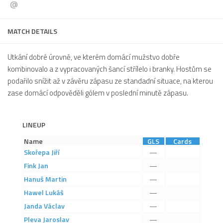
@
Dokumenty
Aktuality
MATCH DETAILS
A tým
Utkání dobré úrovně, ve kterém domácí mužstvo dobře
Zápasy MA 2026/27
kombinovalo a z vypracovaných šancí střílelo i branky. Hostům se
podařilo snížit až v závěru zápasu ze standadní situace, na kterou
Hráči
zase domácí odpověděli gólem v poslední minutě zápasu.
Realizační tým
Historie
LINEUP
Zápasy 2025/26
Name
GLS
Cards
Zápasy 2024/25
Skořepa
Jiří
—
2023/24
Fink
Jan
—
Hanuš
Martin
—
2022/23
Hawel
Lukáš
—
2021/22
Janda
Václav
—
2020/21
Pleva
Jaroslav
—