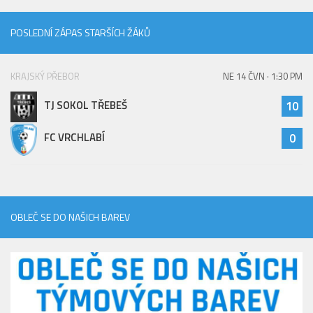
POSLEDNÍ ZÁPAS STARŠÍCH ŽÁKŮ
KRAJSKÝ PŘEBOR
NE 14 ČVN · 1:30 PM
TJ SOKOL TŘEBEŠ
10
FC VRCHLABÍ
0
OBLEČ SE DO NAŠICH BAREV