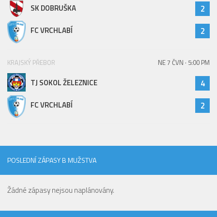
SK DOBRUŠKA
2
Hráči
Realizační tým
FC VRCHLABÍ
2
Zápasy
St. žáci
KRAJSKÝ PŘEBOR
NE 7 ČVN · 5:00 PM
Zápasy SŽ 2025/26
TJ SOKOL ŽELEZNICE
4
Hráči
FC VRCHLABÍ
2
Realizační tým
Zápasy
Ml. žáci
Hráči
POSLEDNÍ ZÁPASY B MUŽSTVA
Realizační tým
Žádné zápasy nejsou naplánovány.
Zápasy
Výsledky