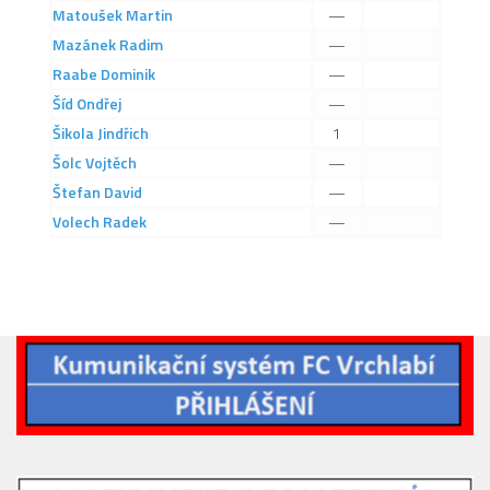
2019/20
Matoušek
Martin
—
Mazánek
Radim
—
2018/19
Raabe
Dominik
—
2017/18
Šíd
Ondřej
—
2014/15
Šikola
Jindřich
1
2015/16
Šolc
Vojtěch
—
Štefan
David
—
2016/17
Volech
Radek
—
Vzkazy
B tým
Zápasy MB 2026/27
Hráči
Realizační tým
Historie MB
Zápasy MB 2025/26
Zápasy MB 2024/25