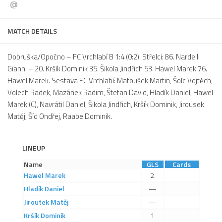
@
Dokumenty
Aktuality
MATCH DETAILS
A tým
Dobruška/Opočno – FC Vrchlabí B 1:4 (0:2). Střelci: 86. Nardelli
Zápasy MA 2026/27
Gianni – 20. Kršík Dominik 35. Šikola Jindřich 53. Hawel Marek 76.
Hawel Marek. Sestava FC Vrchlabí: Matoušek Martin, Šolc Vojtěch,
Hráči
Volech Radek, Mazánek Radim, Štefan David, Hladík Daniel, Hawel
Realizační tým
Marek (C), Navrátil Daniel, Šikola Jindřich, Kršík Dominik, Jirousek
Historie
Matěj, Šíd Ondřej, Raabe Dominik.
Zápasy 2025/26
Zápasy 2024/25
LINEUP
2023/24
Name
GLS
Cards
Hawel
Marek
2
2022/23
Hladík
Daniel
—
2021/22
Jiroutek
Matěj
—
2020/21
Kršík
Dominik
1