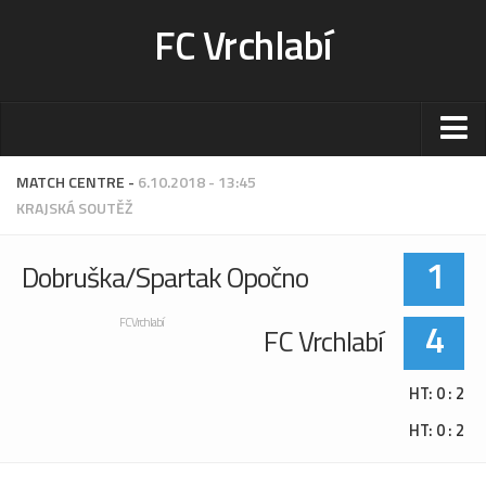
FC Vrchlabí
Stadion
MATCH CENTRE -
6.10.2018 - 13:45
KRAJSKÁ SOUTĚŽ
Sportoviště
Kontakt-rezervace
1
Dobruška/Spartak Opočno
Ceník
Fotogalerie
4
FC Vrchlabí
FC Vrchlabí
Klub
HT: 0 : 2
Kontakt
HT: 0 : 2
Vedení
Historie