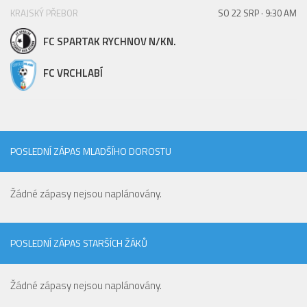
KRAJSKÝ PŘEBOR
SO 22 SRP · 9:30 AM
FC SPARTAK RYCHNOV N/KN.
FC VRCHLABÍ
POSLEDNÍ ZÁPAS MLADŠÍHO DOROSTU
Žádné zápasy nejsou naplánovány.
POSLEDNÍ ZÁPAS STARŠÍCH ŽÁKŮ
Žádné zápasy nejsou naplánovány.