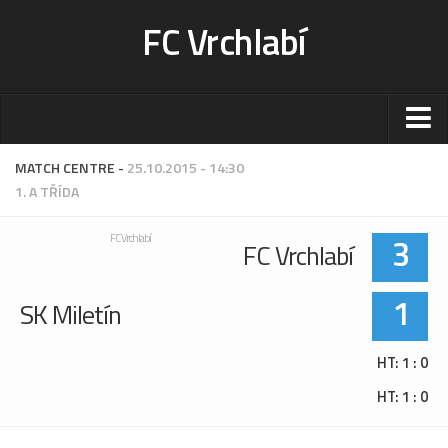
FC Vrchlabí
Stadion
MATCH CENTRE -
25.10.2015 - 14:30
1. A TŘÍDA
Sportoviště
Kontakt-rezervace
3
FC Vrchlabí
FC Vrchlabí
Ceník
Fotogalerie
1
SK Miletín
Klub
HT: 1 : 0
Kontakt
HT: 1 : 0
Vedení
Historie