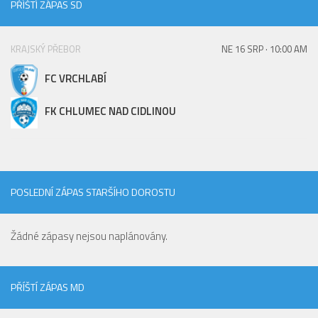
PŘÍŠTÍ ZÁPAS SD
St. přípravka
Hráči
KRAJSKÝ PŘEBOR
NE 16 SRP · 10:00 AM
Rozpis zápasů
FC VRCHLABÍ
Realizační tým
Mladší přípravka
FK CHLUMEC NAD CIDLINOU
Zápasy
Realizační tým
Fotbalová školka
POSLEDNÍ ZÁPAS STARŠÍHO DOROSTU
Kontakty
Vzkazy
Žádné zápasy nejsou naplánovány.
Bazárek
PŘÍŠTÍ ZÁPAS MD