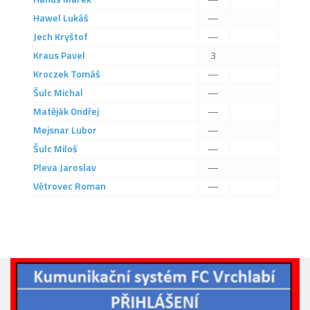
2019/20
Hawel
Lukáš
—
2018/19
Jech
Kryštof
—
2017/18
Kraus
Pavel
3
Kroczek
Tomáš
—
2014/15
Šulc
Michal
—
2015/16
Matěják
Ondřej
—
2016/17
Mejsnar
Lubor
—
Vzkazy
Šulc
Miloš
—
B tým
Pleva
Jaroslav
—
Větrovec
Roman
—
Zápasy MB 2026/27
Hráči
Realizační tým
Historie MB
Zápasy MB 2025/26
Zápasy MB 2024/25