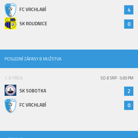
Hráči
FC VRCHLABÍ
4
Realizační tým
SK ROUDNICE
0
Zápasy
St. žáci
Zápasy SŽ 2025/26
POSLEDNÍ ZÁPASY B MUŽSTVA
Hráči
Realizační tým
1. B TŘÍDA
SO 8 SRP · 5:00 PM
Zápasy
Ml. žáci
SK SOBOTKA
2
Hráči
FC VRCHLABÍ
0
Realizační tým
Zápasy
Výsledky