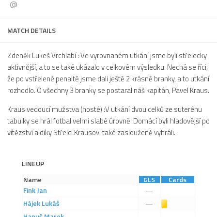
@
Dokumenty
Aktuality
MATCH DETAILS
A tým
Zdeněk Lukeš Vrchlabí : Ve vyrovnaném utkání jsme byli střelecky
Zápasy MA 2026/27
aktivnější, a to se také ukázalo v celkovém výsledku. Nechá se říci,
že po vstřelené penaltě jsme dali ještě 2 krásně branky, a to utkání
Hráči
rozhodlo. O všechny 3 branky se postaral náš kapitán, Pavel Kraus.
Realizační tým
Kraus vedoucí mužstva (hosté) :V utkání dvou celků ze suterénu
Historie
tabulky se hrál fotbal velmi slabé úrovně. Domácí byli hladovější po
Zápasy 2025/26
vítězství a díky Střelci Krausovi také zaslouženě vyhráli.
Zápasy 2024/25
2023/24
LINEUP
2022/23
Name
GLS
Cards
Fink
Jan
—
2021/22
Hájek
Lukáš
Žlutá karta
—
2020/21
Hanuš
Marek
—