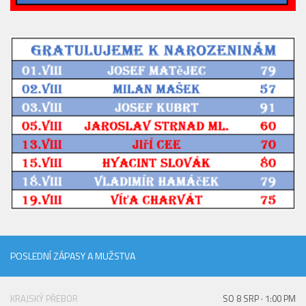
2023/24
2022/23
2020/21
2019/20
2018/19
Tabulka
St. dorost
Zápasy SD 2026/27
Hráči
Realizační tým
Zápasy
POSLEDNÍ ZÁPASY A MUŽSTVA
Ml. dorost
Zápasy MD
KRAJSKÝ PŘEBOR
SO 8 SRP · 1:00 PM