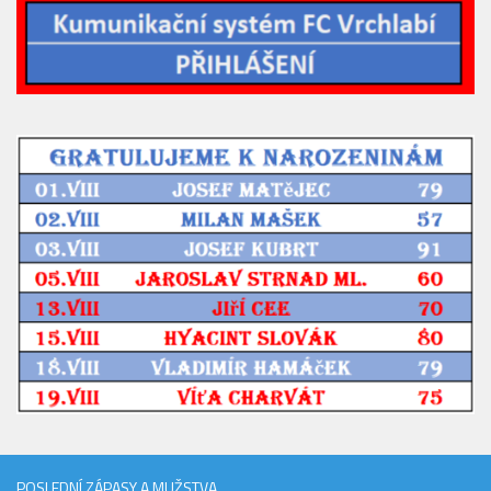
2023/24
2022/23
2020/21
2019/20
2018/19
Tabulka
St. dorost
Zápasy SD 2026/27
Hráči
Realizační tým
Zápasy
Ml. dorost
Zápasy MD
POSLEDNÍ ZÁPASY A MUŽSTVA