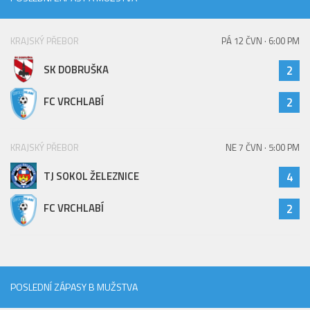
Hráči
Realizační tým
KRAJSKÝ PŘEBOR
PÁ 12 ČVN · 6:00 PM
Zápasy
SK DOBRUŠKA
2
St. žáci
FC VRCHLABÍ
2
Zápasy SŽ 2025/26
Hráči
KRAJSKÝ PŘEBOR
NE 7 ČVN · 5:00 PM
Realizační tým
TJ SOKOL ŽELEZNICE
4
Zápasy
Ml. žáci
FC VRCHLABÍ
2
Hráči
Realizační tým
Zápasy
POSLEDNÍ ZÁPASY B MUŽSTVA
Výsledky