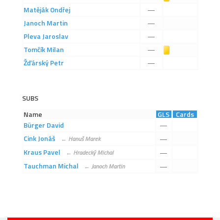
2019/20
Matěják
Ondřej
—
2018/19
Janoch
Martin
—
Pleva
Jaroslav
—
2017/18
Tomčík
Milan
Žlutá karta
—
2014/15
Žďárský
Petr
—
2015/16
2016/17
SUBS
Vzkazy
Name
GLS
Cards
B tým
Bürger
David
—
Zápasy MB 2026/27
Cink
Jonáš
—
←
Hanuš
Marek
Kraus
Pavel
—
←
Hradecký
Michal
Hráči
Tauchman
Michal
—
←
Janoch
Martin
Realizační tým
Historie MB
Zápasy MB 2025/26
Zápasy MB 2024/25