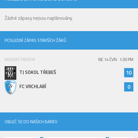
Žádné zápasy nejsou naplánovány.
POSLEDNÍ ZÁPAS STARŠÍCH ŽÁKŮ
KRAJSKÝ PŘEBOR
NE 14 ČVN · 1:30 PM
TJ SOKOL TŘEBEŠ
10
FC VRCHLABÍ
0
OBLEČ SE DO NAŠICH BAREV