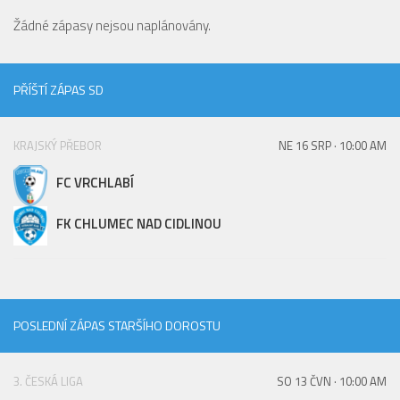
St. přípravka
Žádné zápasy nejsou naplánovány.
Hráči
Rozpis zápasů
PŘÍŠTÍ ZÁPAS SD
Realizační tým
Mladší přípravka
KRAJSKÝ PŘEBOR
NE 16 SRP · 10:00 AM
Zápasy
FC VRCHLABÍ
Realizační tým
FK CHLUMEC NAD CIDLINOU
Fotbalová školka
Kontakty
Vzkazy
Bazárek
POSLEDNÍ ZÁPAS STARŠÍHO DOROSTU
3. ČESKÁ LIGA
SO 13 ČVN · 10:00 AM