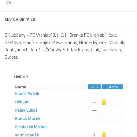
@
Dokumenty
Aktuality
MATCH DETAILS
A tým
SK Libčany – FC Vrchlabí 3:1 (0:1). Branka FC Vrchlabí: Kout.
Zápasy MA 2026/27
Sestava: Hladík – Hájek, Pleva, Hanuš, Hradecký, Fink, Matěják,
Kout, Janoch, Tomčík, Žďárský. Střídali: Kraus, Cink, Tauchman,
Hráči
Burger.
Realizační tým
Historie
LINEUP
Zápasy 2025/26
Name
GLS
Cards
Zápasy 2024/25
Hladík
Patrik
—
2023/24
Fink
Jan
Žlutá karta
—
Hájek
Lukáš
—
2022/23
Hanuš
Marek
—
2021/22
Hradecký
Michal
—
2020/21
Kout
Zdeněk
Žlutá karta
1