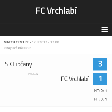
FC Vrchlabí
Stadion
MATCH CENTRE -
12.8.2017 - 17:00
KRAJSKÝ PŘEBOR
Sportoviště
Kontakt-rezervace
3
SK Libčany
Ceník
Fotogalerie
1
FC Vrchlabí
FC Vrchlabí
Klub
HT: 0 : 1
Kontakt
HT: 0 : 1
Vedení
Historie