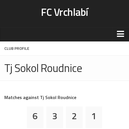
FC Vrchlabí
Stadion
CLUB PROFILE
Sportoviště
Tj Sokol Roudnice
Kontakt-rezervace
Ceník
Fotogalerie
Klub
Matches against Tj Sokol Roudnice
Kontakt
6
3
2
1
Vedení
Historie