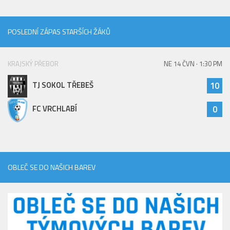
POSLEDNÍ ZÁPAS STARŠÍCH ŽÁKŮ
KRAJSKÝ PŘEBOR
NE 14 ČVN · 1:30 PM
TJ SOKOL TŘEBEŠ
10
FC VRCHLABÍ
0
OBLEČ SE DO NAŠICH BAREV