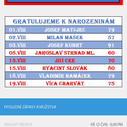
2019/20
2018/19
2017/18
2014/15
2015/16
2016/17
Vzkazy
B tým
Zápasy MB 2026/27
Hráči
Realizační tým
POSLEDNÍ ZÁPASY A MUŽSTVA
Historie MB
Zápasy MB 2025/26
KRAJSKÝ PŘEBOR
PÁ 12 ČVN · 6:00 PM
Zápasy MB 2024/25