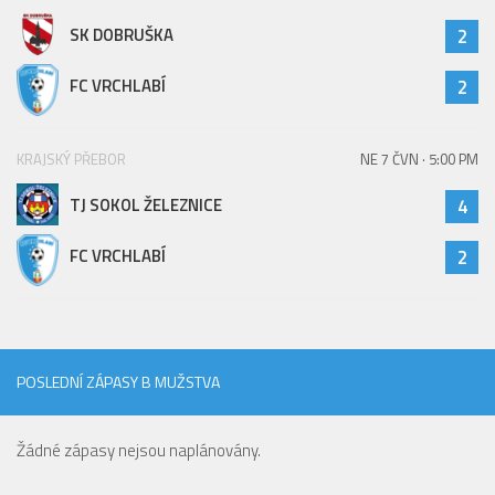
SK DOBRUŠKA
2
2023/24
2022/23
FC VRCHLABÍ
2
2020/21
2019/20
KRAJSKÝ PŘEBOR
NE 7 ČVN · 5:00 PM
2018/19
TJ SOKOL ŽELEZNICE
4
Tabulka
St. dorost
FC VRCHLABÍ
2
Zápasy SD 2026/27
Hráči
Realizační tým
POSLEDNÍ ZÁPASY B MUŽSTVA
Zápasy
Ml. dorost
Žádné zápasy nejsou naplánovány.
Zápasy MD