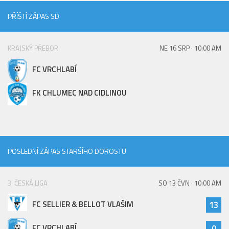
Hráči
PŘÍŠTÍ ZÁPAS SD
Realizační tým
Zápasy
KRAJSKÝ PŘEBOR
NE 16 SRP · 10:00 AM
St. žáci
FC VRCHLABÍ
Zápasy SŽ 2025/26
FK CHLUMEC NAD CIDLINOU
Hráči
Realizační tým
Zápasy
Ml. žáci
POSLEDNÍ ZÁPAS STARŠÍHO DOROSTU
Hráči
3. ČESKÁ LIGA
SO 13 ČVN · 10:00 AM
Realizační tým
Zápasy
FC SELLIER & BELLOT VLAŠIM
13
Výsledky
FC VRCHLABÍ
0