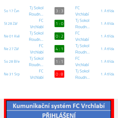
Dokumenty
Tj Sokol
FC
3 : 3
So 17 Čvn
1. A třída
Roudnice
Vrchlabí
Aktuality
FC
Tj Sokol
1 : 0
St 28 Zář
1. A třída
A tým
Vrchlabí
Roudnice
Tj Sokol
FC
Zápasy MA 2026/27
0 : 2
Ne 01 Kvě
1. A třída
Roudnice
Vrchlabí
Hráči
FC
Tj Sokol
4 : 1
Ne 27 Zář
1. A třída
Realizační tým
Vrchlabí
Roudnice
Tj Sokol
FC
Historie
1 : 1
So 28 Bře
1. A třída
Roudnice
Vrchlabí
Zápasy 2025/26
FC
Tj Sokol
0 : 8
Ne 31 Srp
1. A třída
Vrchlabí
Roudnice
Zápasy 2024/25
2023/24
2022/23
2021/22
2020/21