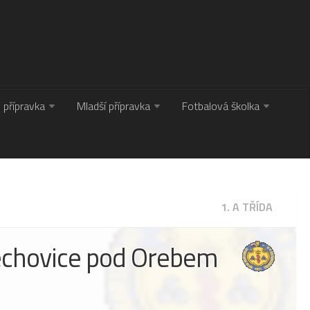
. přípravka
Mladší přípravka
Fotbalová školka
1. A TŘÍDA
echovice pod Orebem