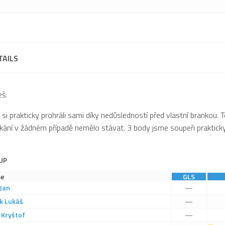
TAILS
š:
 si prakticky prohráli sami díky nedůsledností před vlastní brankou. 
ání v žádném případě nemělo stávat. 3 body jsme soupeři prakticky
UP
e
GLS
Jan
—
k
Lukáš
—
Kryštof
—