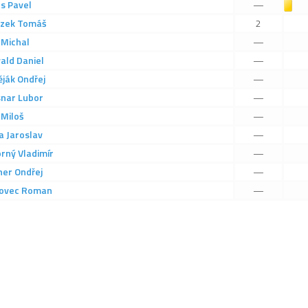
us
Pavel
Žlutá karta
—
zek
Tomáš
2
Michal
—
ald
Daniel
—
ják
Ondřej
—
snar
Lubor
—
Miloš
—
a
Jaroslav
—
orný
Vladimír
—
ner
Ondřej
—
ovec
Roman
—