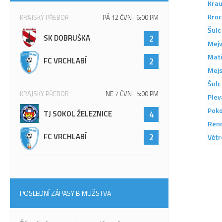
Kra
Kroc
KRAJSKÝ PŘEBOR
PÁ 12 ČVN · 6:00 PM
Šulc
SK DOBRUŠKA
2
Mejv
Matě
FC VRCHLABÍ
2
Mej
Šulc
KRAJSKÝ PŘEBOR
NE 7 ČVN · 5:00 PM
Plev
Pok
TJ SOKOL ŽELEZNICE
4
Ren
FC VRCHLABÍ
2
Větr
POSLEDNÍ ZÁPASY B MUŽSTVA