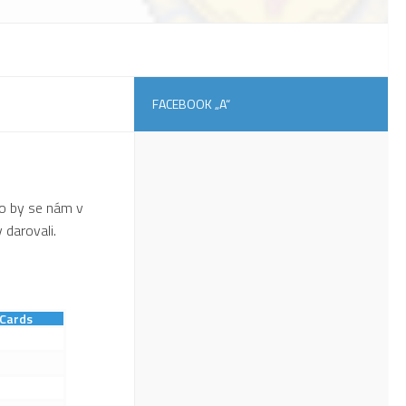
FACEBOOK „A“
To by se nám v
 darovali.
Cards