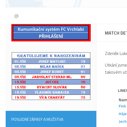
@
MATCH DE
Zdeněk Luke
Utkání jsme
takovém utk
LINE
Nam
Fink
Háje
POSLEDNÍ ZÁPASY A MUŽSTVA
Jech