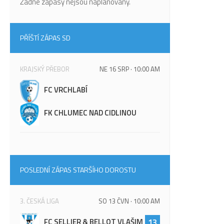
Žádné zápasy nejsou naplánovány.
PŘÍŠTÍ ZÁPAS SD
KRAJSKÝ PŘEBOR
NE 16 SRP · 10:00 AM
FC VRCHLABÍ
FK CHLUMEC NAD CIDLINOU
POSLEDNÍ ZÁPAS STARŠÍHO DOROSTU
3. ČESKÁ LIGA
SO 13 ČVN · 10:00 AM
FC SELLIER & BELLOT VLAŠIM
13